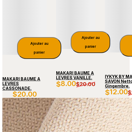
Ajouter au
Ajouter au
panier
panier
MAKARI BAUME A
IYKYK BY M
LEVRES VANILLE.
MAKARI BAUME A
SAVON Netto
8
.00
$
LEVRES
$
20
.00
Gingembre.
CASSONADE.
12
.00
$
$
$
20
.00