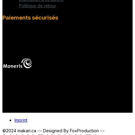
Politique de retour
Paiements sécurisés
fab fa-cc-visa
mas
Vos paiements en ligne sont protégés.
Imprint
©2024 makari.ca -:- Designed By FoxProduction -:-