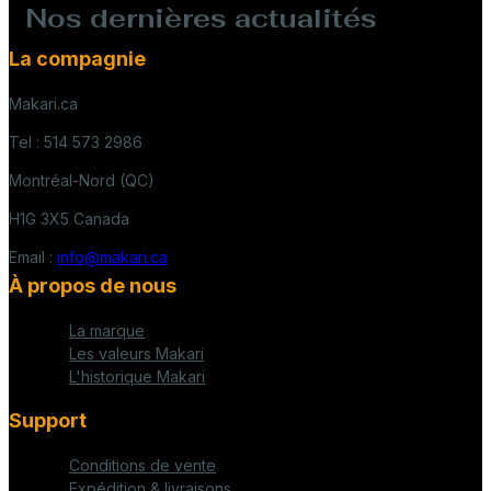
Nos dernières actualités
La compagnie
Makari.ca
Tel : 514 573 2986
Montréal-Nord (QC)
H1G 3X5 Canada
Email :
info@makari.ca
À propos de nous
La marque
Les valeurs Makari
L'historique Makari
Support
Conditions de vente
Expédition & livraisons