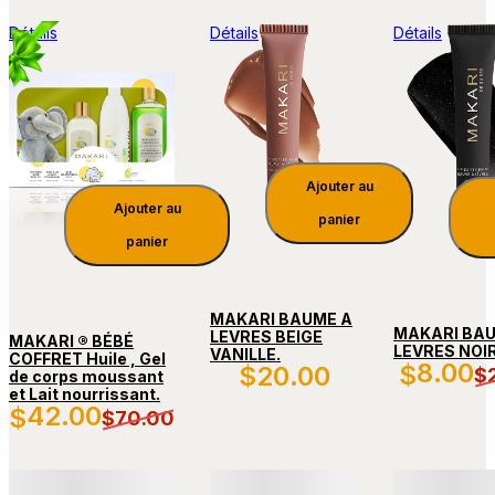
Détails
Détails
Détails
Ajouter au
Ajouter au
panier
panier
MAKARI BAUME A
MAKARI BA
LEVRES BEIGE
MAKARI ® BÉBÉ
LEVRES NOIR
VANILLE.
COFFRET Huile , Gel
8
.00
$
$
20
.00
$
de corps moussant
et Lait nourrissant.
42
.00
$
$
70
.00
Détails
Détails
Détails