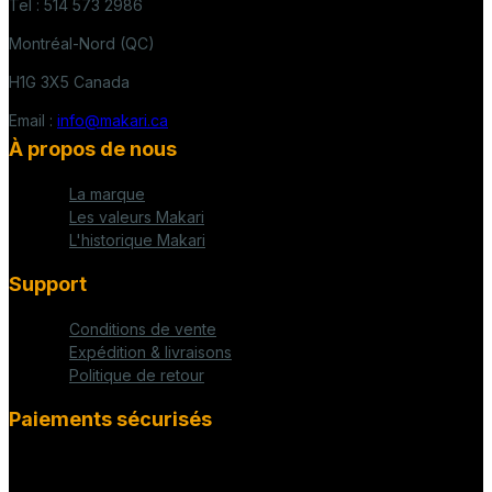
Tel : 514 573 2986
Montréal-Nord (QC)
H1G 3X5 Canada
Email :
info@makari.ca
À propos de nous
La marque
Les valeurs Makari
L'historique Makari
Support
Conditions de vente
Expédition & livraisons
Politique de retour
Paiements sécurisés
fab fa-cc-visa