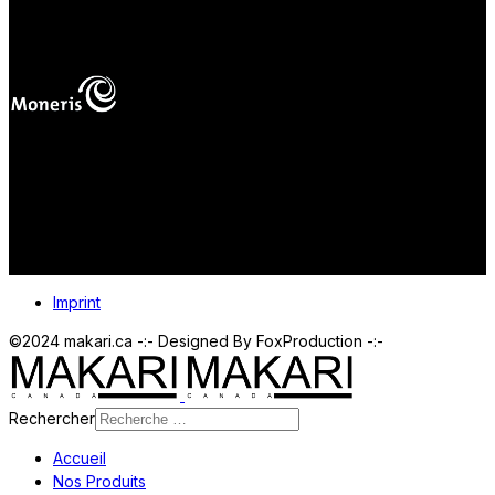
mas
Vos paiements en ligne sont protégés.
Imprint
©2024 makari.ca -:- Designed By FoxProduction -:-
Rechercher
Accueil
Nos Produits