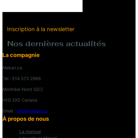
Inscription à la newsletter
Nos dernières actualités
La compagnie
Makari.ca
Tel : 514 573 2986
Montréal-Nord (QC)
H1G 3X5 Canada
Email :
info@makari.ca
À propos de nous
La marque
Les valeurs Makari