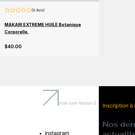
(0 Avis)
MAKARI EXTREME HUILE Botanique
Corporelle.
$
40
.00
icon icon-Vector-3
Inscription à
Nos der
actualit
Instagram