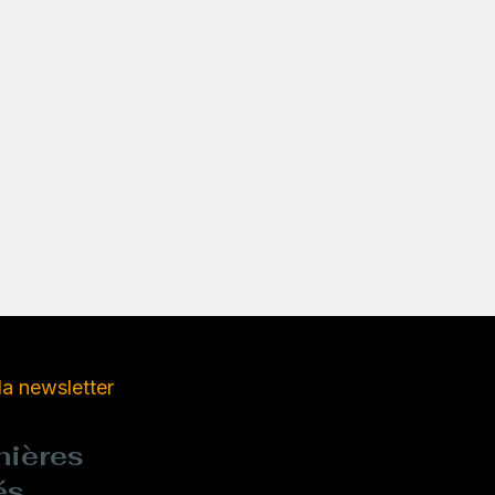
 la newsletter
nières
és