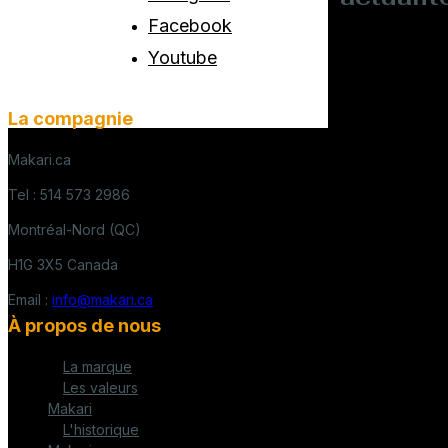
Facebook
Youtube
La compagnie
Makari.ca
Tel : 514 573 2986
Montréal-Nord (QC)
H1G 3X5 Canada
Email :
info@makari.ca
À propos de nous
La marque
Les valeurs
Makari
L'historique