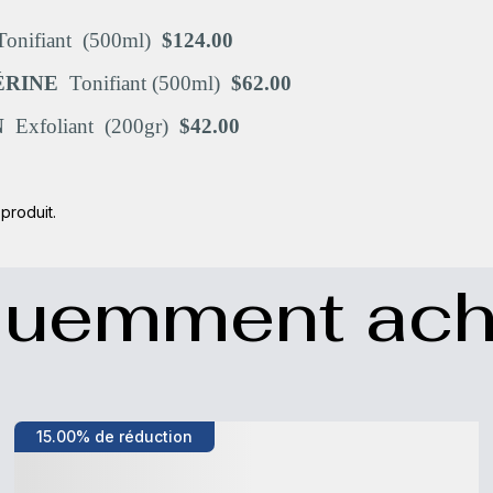
onifiant (500ml)
$124.00
ÉRINE
Tonifiant (500ml)
$62.00
N
Exfoliant (200gr)
$42.00
produit.
quemment ach
15.00% de réduction