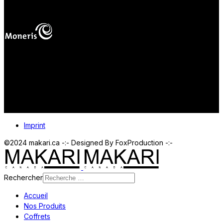
mas
Vos paiements en ligne sont protégés.
Imprint
©2024 makari.ca -:- Designed By FoxProduction -:-
Rechercher
Accueil
Nos Produits
Coffrets