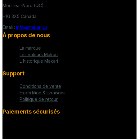
Montréal-Nord (QC)
H1G 3X5 Canada
Email :
info@makari.ca
À propos de nous
La marque
Les valeurs Makari
L'historique Makari
Support
Conditions de vente
Expédition & livraisons
Politique de retour
Paiements sécurisés
fab fa-cc-visa