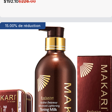
$
192
.10
$
226
.00
15.00% de réduction