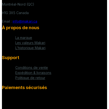
Montréal-Nord (QC)
H1G 3X5 Canada
Email :
info@makari.ca
À propos de nous
La marque
Les valeurs Makari
L'historique Makari
Support
Conditions de vente
Expédition & livraisons
Politique de retour
Paiements sécurisés
fab fa-cc-visa