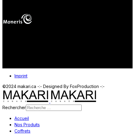
mas
Vos paiements en ligne sont protégés.
Imprint
©2024 makari.ca -:- Designed By FoxProduction -:-
Rechercher
Accueil
Nos Produits
Coffrets