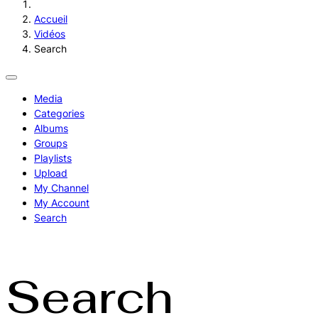
Accueil
Vidéos
Search
Media
Categories
Albums
Groups
Playlists
Upload
My Channel
My Account
Search
Search