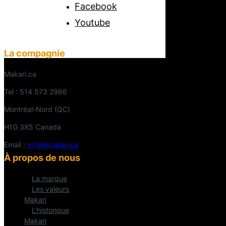
Facebook
Youtube
La compagnie
Makari.ca
Tel : 514 573 2986
Montréal-Nord (QC)
H1G 3X5 Canada
Email :
info@makari.ca
À propos de nous
La marque
Les valeurs
Makari
L'historique
Makari