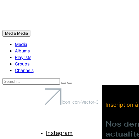
Media
Media
Media
Albums
Playlists
Groups
Channels
icon icon-Vector-3
Inscription à
Nos der
actualit
Instagram