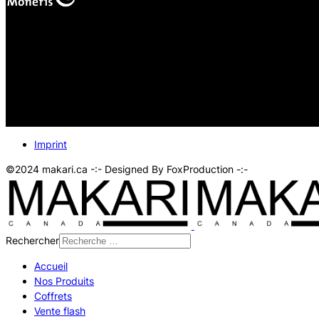
Vos paiements en ligne
sont protégés.
Imprint
©2024 makari.ca -:- Designed By FoxProduction -:-
Rechercher
Accueil
Nos Produits
Coffrets
Vente flash