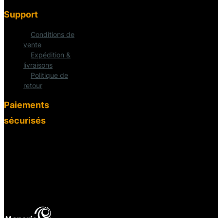
Support
Conditions de
vente
Expédition &
livraisons
Politique de
retour
Paiements
sécurisés
fab
fa-cc-
visa
mas