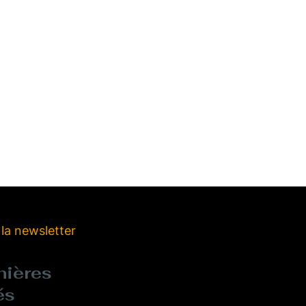
 la newsletter
nières
és