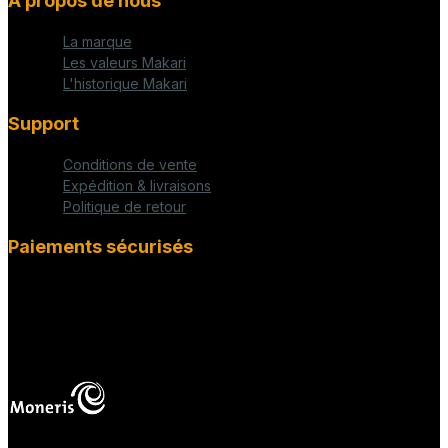
À propos de nous
La marque
Les valeurs Makari
L'historique Makari
Support
Conditions de vente
Expédition & livraisons
Politique de retour
Paiements sécurisés
fab fa-cc-visa
mas