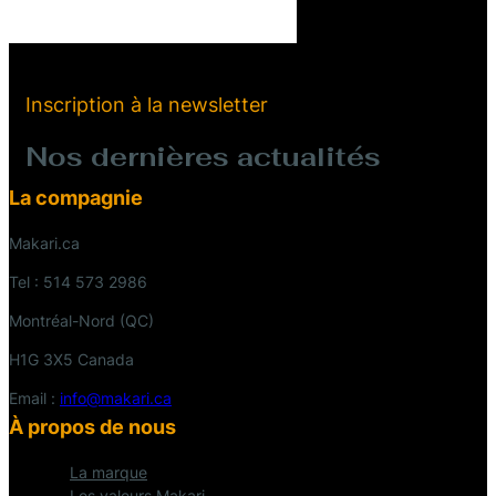
Inscription à la newsletter
Nos dernières actualités
La compagnie
Makari.ca
Tel : 514 573 2986
Montréal-Nord (QC)
H1G 3X5 Canada
Email :
info@makari.ca
À propos de nous
La marque
Les valeurs Makari