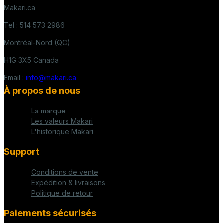
Makari.ca
Tel : 514 573 2986
Montréal-Nord (QC)
H1G 3X5 Canada
Email :
info@makari.ca
À propos de nous
La marque
Les valeurs Makari
L'historique Makari
Support
Conditions de vente
Expédition & livraisons
Politique de retour
Paiements sécurisés