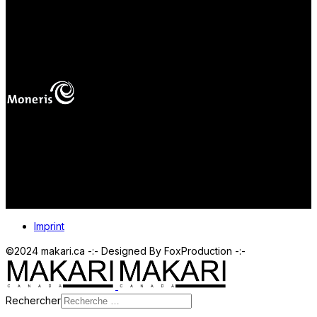
fab fa-cc-visa
mas
Vos paiements en ligne sont protégés.
Imprint
©2024 makari.ca -:- Designed By FoxProduction -:-
Rechercher