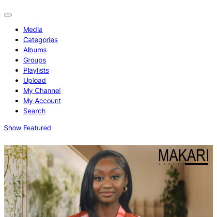
Media
Categories
Albums
Groups
Playlists
Upload
My Channel
My Account
Search
Show Featured