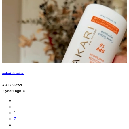
makari-de-suisse
4,417 views
2 years ago
0
0
1
2