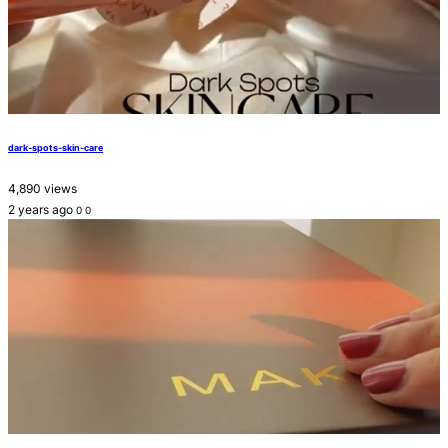
dark-spots-skin-care
4,890 views
2 years ago
0
0