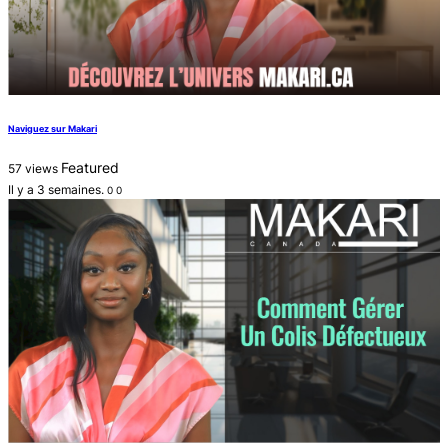
Naviguez sur Makari
Featured
57 views
Il y a 3 semaines.
0
0