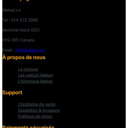
Makari.ca
Tel : 514 573 2986
Montréal-Nord (QC)
H1G 3X5 Canada
Email :
info@makari.ca
À propos de nous
La marque
Les valeurs Makari
L'historique Makari
Support
Conditions de vente
Expédition & livraisons
Politique de retour
Paiements sécurisés