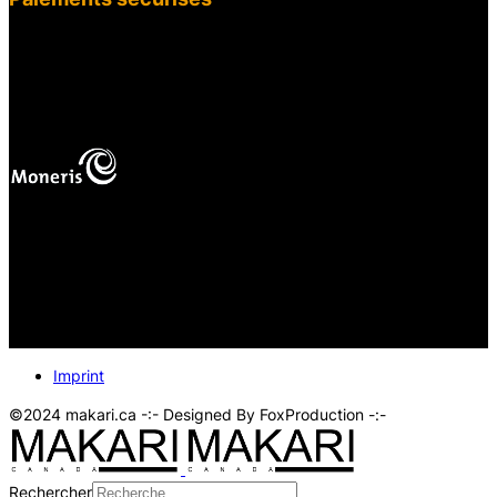
fab fa-cc-visa
mas
Vos paiements en ligne sont protégés.
Imprint
©2024 makari.ca -:- Designed By FoxProduction -:-
Rechercher