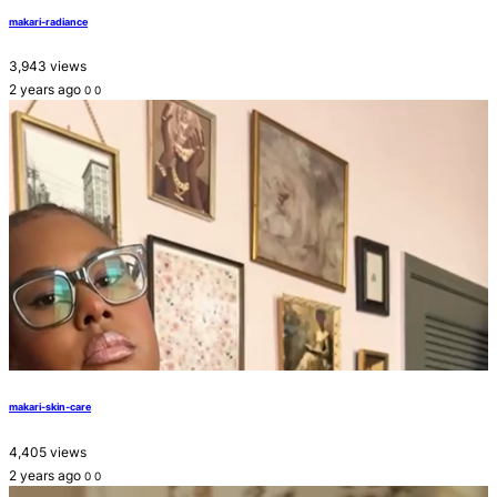
makari-radiance
3,943 views
2 years ago
0
0
makari-skin-care
4,405 views
2 years ago
0
0